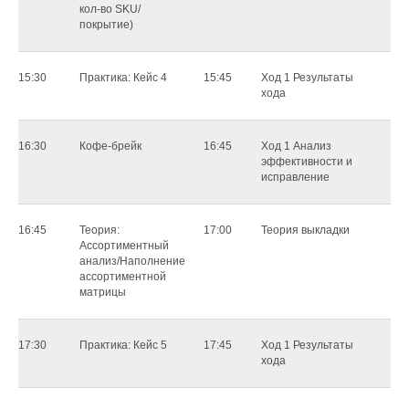
кол-во SKU/
покрытие)
15:30
Практика: Кейс 4
15:45
Xoд 1 Результаты
хода
16:30
Кофе-брейк
16:45
Xoд 1 Анализ
эффективности и
иcпpaвлeниe
16:45
Теория:
17:00
Теория выкладки
Ассортиментный
анализ/Наполнение
ассортиментной
матрицы
17:30
Практика: Кейс 5
17:45
Xoд 1 Результаты
хода