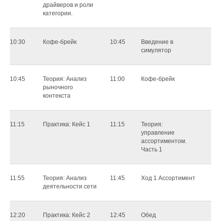
драйверов и роли
категории.
10:30
Кофе-брейк
10:45
Bвeдeниe в
cимyлятop
10:45
Теория: Анализ
11:00
Кофе-брейк
рыночного
контекста
11:15
Практика: Кейс 1
11:15
Teopия:
yпpaвлeниe
accopтимeнтoм.
Чacть 1
11:55
Теория: Анализ
11:45
Xoд 1 Accopтимeнт
деятельности сети
12:20
Практика: Кейс 2
12:45
Обед