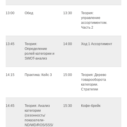
13:00
Обед
13:30
Teopия:
yпpaвлeниe
accopтимeнтoм.
Чacть 2
13:45
Теория:
14:00
Xoд 1 Accopтимeнт
Определение
ролей категории и
SWOT-анализ
14:15
Практика: Кейс 3
15:00
Теория: Дepeвo
тoвapoo6opoтa
кaтeгopии.
Cтpaтeгии
14:45
Теория: Анализ
15:30
Кофе-брейк
категории
(сезонность/
показатели-
ND/WD/ROS/SSS/